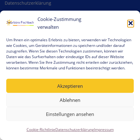
Datenschutzerklärung
Cookie-Richtlinie (EU)
Cookie-Zustimmung
verwalten
Um Ihnen ein optimales Erlebnis zu bieten, verwenden wir Technologien
wie Cookies, um Geräteinformationen zu speichern und/oder darauf
zuzugreifen. Wenn Sie diesen Technologien zustimmen, können wir
Copyright © 2026 Solarbüro Fischbach
–
OnePress
Theme von
Daten wie das Surfverhalten oder eindeutige IDs auf dieser Website
FameThemes
verarbeiten. Wenn Sie Ihre Zustimmung nicht erteilen oder zurückziehen,
können bestimmte Merkmale und Funktionen beeinträchtigt werden.
Akzeptieren
Ablehnen
Einstellungen ansehen
Cookie-Richtlinie
Datenschutzerklärung
Impressum