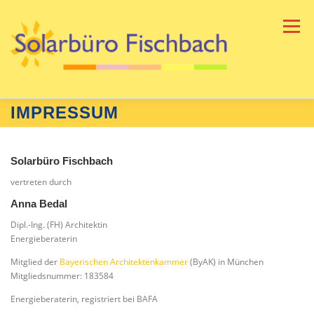
Zum
Inhalt
Menü
springen
IMPRESSUM
HOME
SOLARBUERO
LEISTUNGEN
Solarbüro Fischbach
PARTNER & LINKS
TEAM
GLOSSAR
vertreten durch
Anna Bedal
Dipl.-Ing. (FH) Architektin
KONTAKT
Energieberaterin
Mitglied der
Bayerischen Architektenkammer
(ByAK) in München
Mitgliedsnummer: 183584
Energieberaterin, registriert bei BAFA